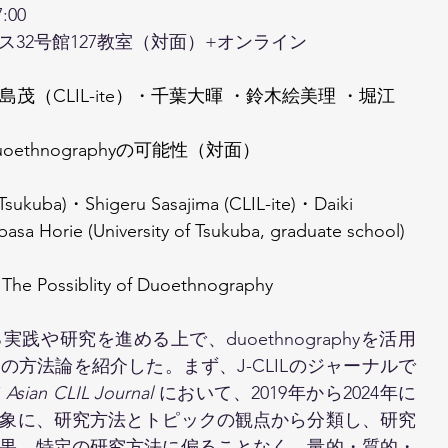
00 
ス32号館127教室（対面）+オンライン
島茂（CLIL-ite）・千葉大暉 ・鈴木絵美理 ・堀江
oethnographyの可能性（対面）
f Tsukuba)・Shigeru Sasajima (CLIL-ite)・Daiki 
sa Horie (University of Tsukuba, graduate school)
 The Possiblity of Duoethnography
実践や研究を進める上で、duoethnographyを活用
方法論を紹介した。まず、J-CLILのジャーナルで
 
Asian CLIL Journal 
において、2019年から2024年に
対象に、研究方法とトピックの観点から分類し、研究
果、特定の研究方法に偏ることなく、量的・質的・