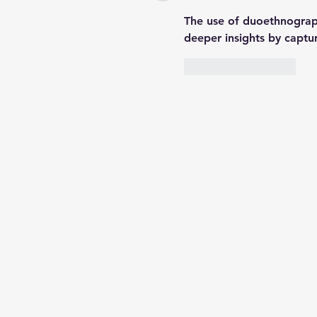
The use of duoethnograph
deeper insights by captur
いいね！
返信