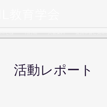
CLILとは
刊行物
入会案内
提携学会と賛助
​活動レポート