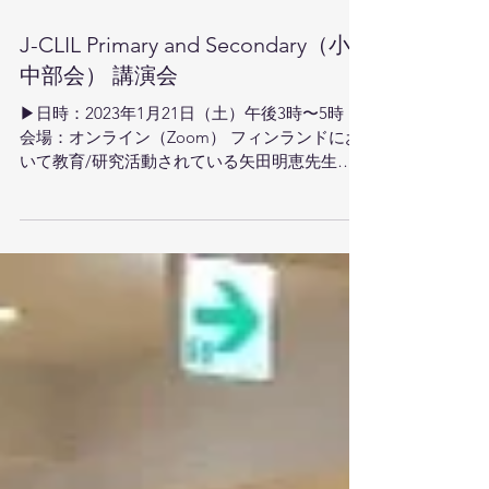
J-CLIL Primary and Secondary（小
中部会） 講演会
▶日時：2023年1⽉21⽇（⼟）午後3時〜5時 ▶
会場：オンライン（Zoom） フィンランドにお
いて教育/研究活動されている矢田明恵先生と
矢田匠先生のお二人をお招きし、ご講演いただ
きました。 ・矢田匠先生 (University of
Jyväskylä,...