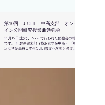
第10回 J-CLIL 中高支部 オンラ
イン公開研究授業兼勉強会
11月19日(土)に、Zoomで行われた勉強会の報告
です。 1. 鯉渕健太郎（横浜女学院中高） 「横
浜女学院高校１年生CLIL (異文化学習と多文化
共生について)」 高校１年生を対象に
Multiculturalismと題して、異文化学習や多文化
共生についてCLIL授業を実...