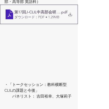
部・高等部 英語科）
第17回J-CLIL中高部会研究会 (2025年9月) (吉田・大塚
.pdf
ダウンロード：PDF • 1.29MB
・「トークセッション：教科横断型
CLILの課題と今後」
　　パネリスト： 吉田裕幸、大塚莉子