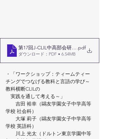
第17回J-CLIL中高部会研究会山本
.pdf
ダウンロード：PDF • 6.54MB
・「ワークショップ：ティームティー
チングでつなげる教科と言語の学び～
教科横断CLILの
　実践を通して考える～」
　　吉田 裕幸（鷗友学園女子中学高等
学校 社会科）
　　大塚 莉子（鷗友学園女子中学高等
学校 英語科）
　　川上 光太（ドルトン東京学園中等