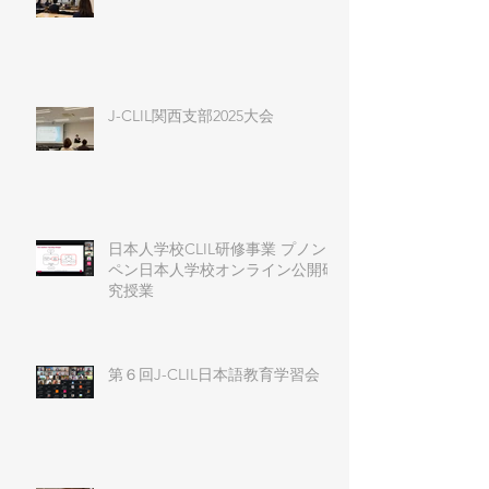
J-CLIL関西支部2025大会
日本人学校CLIL研修事業 プノン
ペン日本人学校オンライン公開研
究授業
第６回J-CLIL日本語教育学習会