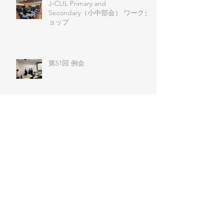
J-CLIL Primary and
Secondary（小中部会） ワークシ
ョップ
第51回 例会
日本CLIL教育学会 J-CLIL リサ
ーチコロキアム（プレ試行）実施
報告
Archive
2026年8月
（1）
1件の記事
2026年6月
（1）
1件の記事
2026年4月
（2）
2件の記事