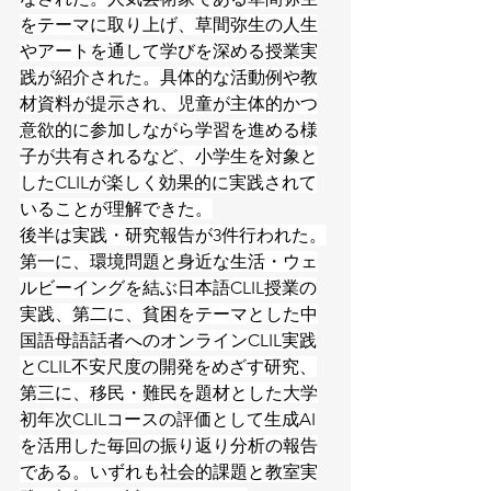
をテーマに取り上げ、草間弥生の人生
やアートを通して学びを深める授業実
践が紹介された。具体的な活動例や教
材資料が提示され、児童が主体的かつ
意欲的に参加しながら学習を進める様
子が共有されるなど、小学生を対象と
したCLILが楽しく効果的に実践されて
いることが理解できた。
後半は実践・研究報告が3件行われた。
第一に、環境問題と身近な生活・ウェ
ルビーイングを結ぶ日本語CLIL授業の
実践、第二に、貧困をテーマとした中
国語母語話者へのオンラインCLIL実践
とCLIL不安尺度の開発をめざす研究、
第三に、移民・難民を題材とした大学
初年次CLILコースの評価として生成AI
を活用した毎回の振り返り分析の報告
である。いずれも社会的課題と教室実