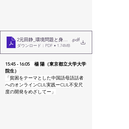
2元田静_環境問題と身近な生活・ウェルビーングを結ぶ
.pdf
ダウンロード：PDF • 1.74MB
15:45 - 16:05　楊 陽（東京都立大学大学
院生）
「貧困をテーマとした中国語母語話者
へのオンラインCLIL実践ーCLIL不安尺
度の開発をめざしてー」