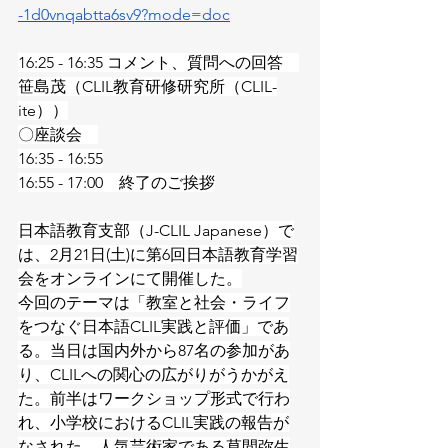
-1d0vnqabtta6sv9?mode=doc
16:25 - 16:35 コメント、質問への回答　
笹島茂（CLIL教育研修研究所（CLIL-
ite））
〇座談会　
16:35 - 16:55
16:55 - 17:00　終了のご挨拶
日本語教育支部（J-CLIL Japanese）で
は、2月21日(土)に第6回日本語教育学習
会をオンラインにて開催した。
今回のテーマは「教室と社会・ライフ
をつなぐ日本語CLIL実践と評価」であ
る。当日は国内外から87名の参加があ
り、CLILへの関心の広がりがうかがえ
た。前半はワークショップ形式で行わ
れ、小学校におけるCLIL実践の報告が
なされた。人気芸術家である草間弥生