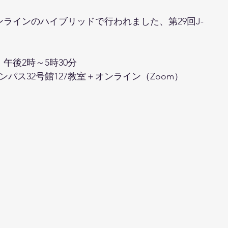
ンラインのハイブリッドで行われました、第29回J-
）午後2時～5時30分
パス32号館127教室＋オンライン（Zoom）