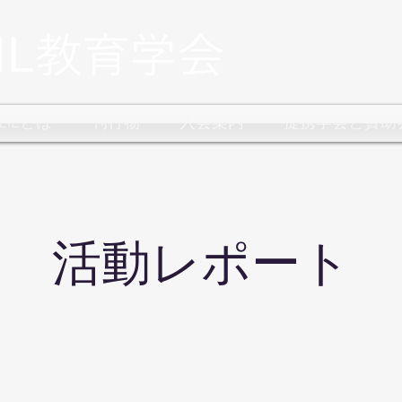
CLILとは
刊行物
入会案内
提携学会と賛助
​活動レポート