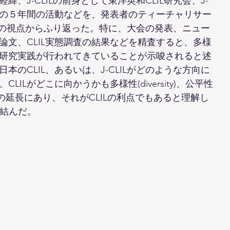
緯、J-CLILの前身として東洋英和CLIL研究会、J-
の後の５年間の活動などを、発表者のティーチャリサー
earcher)の視点からふり返った。特に、大会の発表、ニュー
Lの論文、CLIL実態調査の結果などを精査すると、多様
IL研究実践が行われてきていることが示唆されると述
本のCLIL、あるいは、J-CLILがどのような方向に
ILがどこに向かうかも多様性(diversity)、公平性
lusion)の延長にあり、それがCLILの利点でもあると理解し
e」と結んだ。