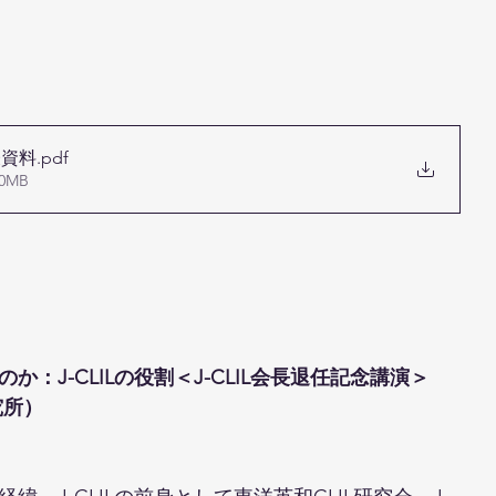
表資料
.pdf
0MB
か：J-CLILの役割＜J-CLIL会長退任記念講演＞
究所）