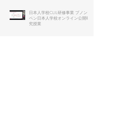
日本人学校CLIL研修事業 プノン
ペン日本人学校オンライン公開研
究授業
第６回J-CLIL日本語教育学習会
J-CLIL Primary and
Secondary（小中部会） ワークシ
ョップ
第51回 例会