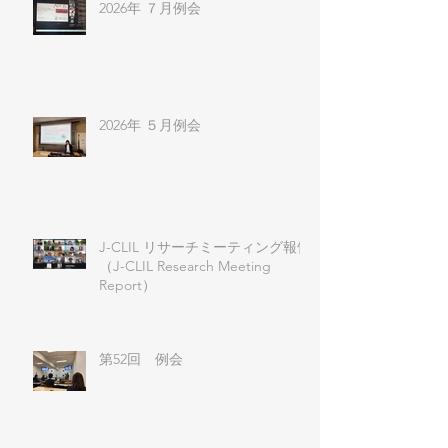
2026年 ７月例会
2026年 ５月例会
J-CLIL リサーチミーティング報告
（J-CLIL Research Meeting
Report）
第52回 例会