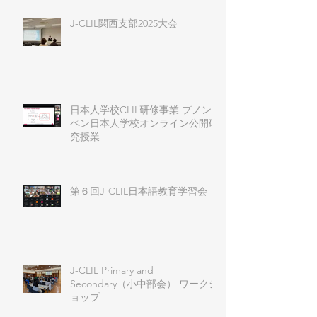
J-CLIL関西支部2025大会
日本人学校CLIL研修事業 プノン
ペン日本人学校オンライン公開研
究授業
第６回J-CLIL日本語教育学習会
J-CLIL Primary and
Secondary（小中部会） ワークシ
ョップ