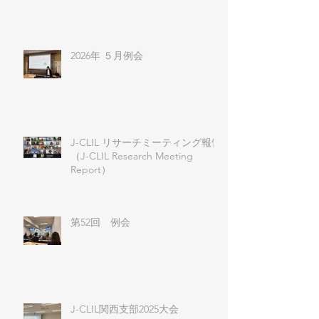
2026年 ５月例会
J-CLIL リサーチミーティング報告
（J-CLIL Research Meeting
Report）
第52回 例会
J-CLIL関西支部2025大会