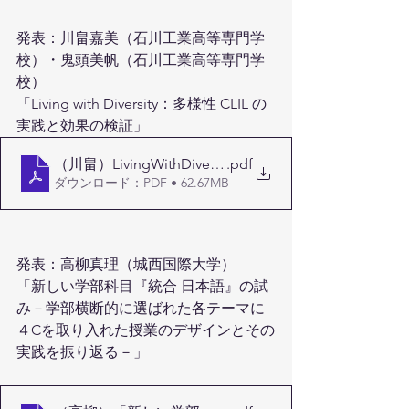
発表：川畠嘉美（石川工業高等専門学
校）・鬼頭美帆（石川工業高等専門学
校）
「Living with Diversity：多様性 CLIL の
実践と効果の検証」
（川畠）LivingWithDiversity_221015JCLIL_提出用
.pdf
ダウンロード：PDF • 62.67MB
発表：高柳真理（城西国際大学）
「新しい学部科目『統合 日本語』の試
み－学部横断的に選ばれた各テーマに
４Cを取り入れた授業のデザインとその
実践を振り返る－」