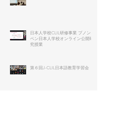
日本人学校CLIL研修事業 プノン
ペン日本人学校オンライン公開研
究授業
第６回J-CLIL日本語教育学習会
J-CLIL Primary and
Secondary（小中部会） ワークシ
ョップ