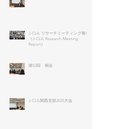
J-CLIL リサーチミーティング報告
（J-CLIL Research Meeting
Report）
第52回 例会
J-CLIL関西支部2025大会