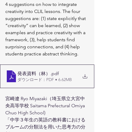
4 suggestions on how to integrate 
creativity into CLIL lessons. The four 
suggestions are: (1) state explicitly that 
“creativity” can be learned, (2) show 
examples and practice creativity with a 
framework, (3), help students find 
surprising connections, and (4) help 
students practice abstract thinking.
発表資料（林）
.pdf
ダウンロード：PDF • 6.62MB
宮崎遼 Ryo Miyazaki（埼玉県立大宮中
央高等学校 Saitama Prefectural Omiya 
Chuo High School)
「中学３年生の英語の教科書における
ブルームの分類法を用いた思考力の分