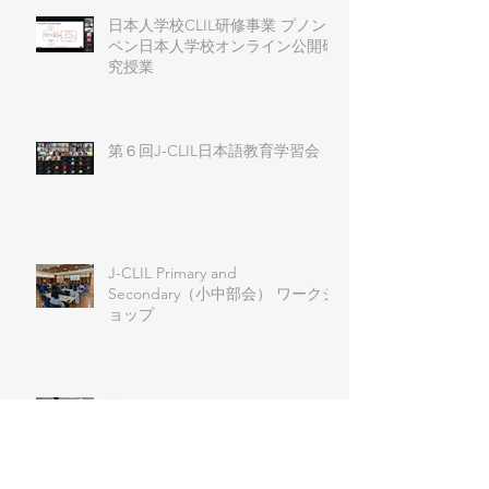
日本人学校CLIL研修事業 プノン
ペン日本人学校オンライン公開研
究授業
第６回J-CLIL日本語教育学習会
J-CLIL Primary and
Secondary（小中部会） ワークシ
ョップ
第51回 例会