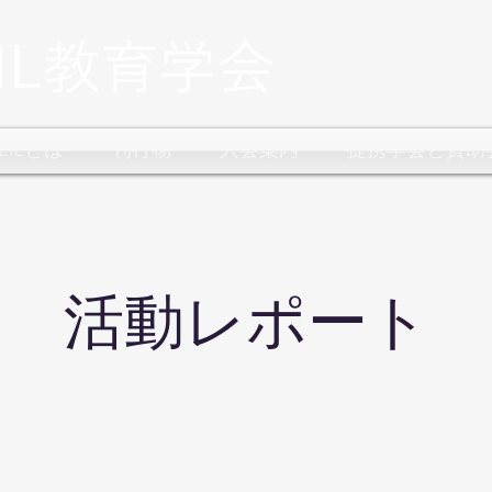
CLILとは
刊行物
入会案内
提携学会と賛助
​活動レポート