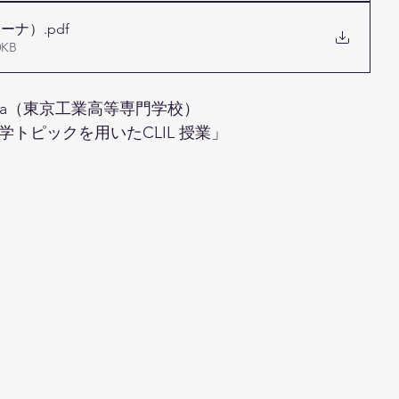
レーナ）
.pdf
KB
himura（東京工業高等専門学校）
トピックを用いたCLIL 授業」