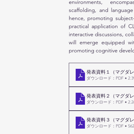
environments, encompas
scaffolding, and language 
hence, promoting subject-s
practical application of C
interactive discussions, coll
will emerge equipped wit
promoting cognitive develo
発表資料１（マグダ
ダウンロード：PDF • 2.3
発表資料２（マグダ
ダウンロード：PDF • 2.2
発表資料３（マグダ
ダウンロード：PDF • 562