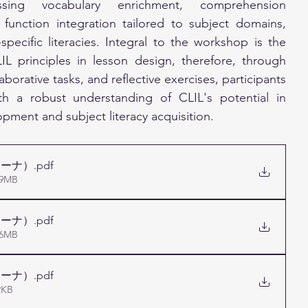
sing vocabulary enrichment, comprehension 
function integration tailored to subject domains, 
pecific literacies. Integral to the workshop is the 
LIL principles in lesson design, therefore, through 
aborative tasks, and reflective exercises, participants 
h a robust understanding of CLIL's potential in 
pment and subject literacy acquisition.
レーナ）
.pdf
9MB
レーナ）
.pdf
6MB
レーナ）
.pdf
KB