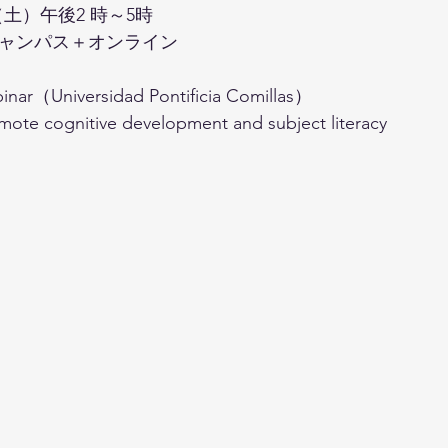
日（土）午後2 時～5時
ャンパス＋オンライン
inar（Universidad Pontificia Comillas）
mote cognitive development and subject literacy 