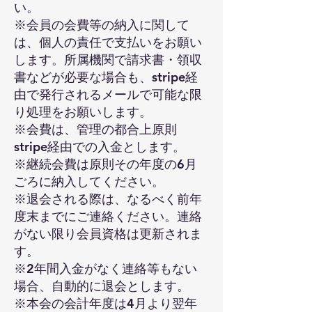
い。
2025/10/12
※会員の会費等の納入に関して
7月25日(金)にオンラインで行われま
は、個人の責任で支払いをお願い
した、リサーチコロキアムのレポー
します。所属機関で請求書・領収
トを掲載しました。
書などが必要な場合も、stripe経
由で発行されるメールで可能な限
詳細
り処理をお願いします。
※会費は、管理の都合上原則
stripe経由での入金とします。
※継続会費は原則その年度の6月
ごろに納入してください。
※退会される際は、なるべく前年
度末までにご連絡ください。連絡
がない限り会員資格は更新されま
す。
​※2年間入金がなく連絡等もない
場合、自動的に退会とします。
2025/10/6
※本会の会計年度は4月より翌年