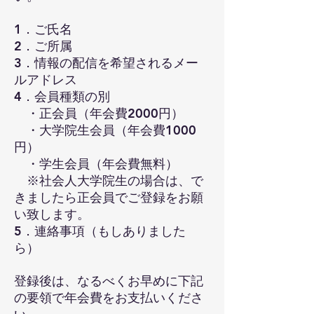
1．ご氏名
2．ご所属
3．情報の配信を希望されるメー
ルアドレス
4．会員種類の別
・正会員（年会費2000円）
2026/3/2
・大学院生会員（年会費1000
2月21日(土)にオンラインで行われま
円）
した、
第６回J-CLIL日本語教育学習
・学生会員（年会費無料）
会
レポートを掲載しました。
※社会人大学院生の場合は、で
きましたら正会員でご登録をお願
詳細
い致します。
5．連絡事項（もしありました
ら）
登録後は、なるべくお早めに下記
の要領で年会費をお支払いくださ