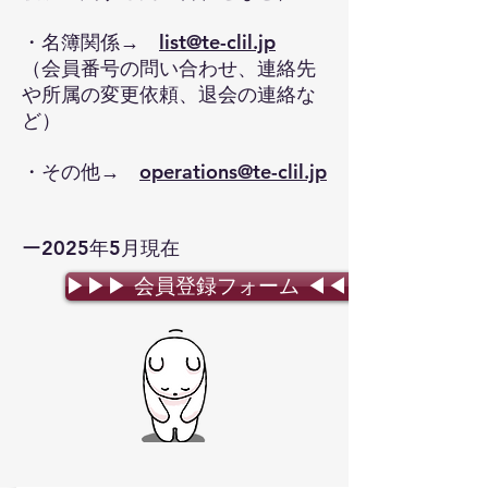
・名簿関係→
list@te-clil.jp
詳細
（会員番号の問い合わせ、連絡先
や所属の変更依頼、退会の連絡な
ど）
・その他→
operations@te-clil.jp
ー2025年5月現在
▶▶▶ 会員登録フォーム ◀◀◀
2025/9/22
8月9日(土)に実施しました第4回中国
支部大会のレポートを掲載しまし
た。
詳細