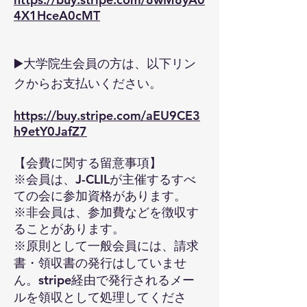
4X1HceA0cMT
2025/12/17
▶️大学院生会員の方は、
以下リン
12月13日(土)に対面およびオンライ
クからお支払いください。
ンで行われました、第51回J-CLIL例
会のレポートを掲載しました。
https://buy.stripe.com/aEU9CE3
h9etY0JafZ7
詳細
【会費に関する留意事項】
※会員は、J-CLILが主催するすべ
ての会に参加資格があります。
※非会員は、参加費などを徴収す
ることがあります。
※原則として一般会員には、請求
書・領収書の発行はしていませ
ん。stripe経由で発行されるメー
ルを領収として処理してくださ