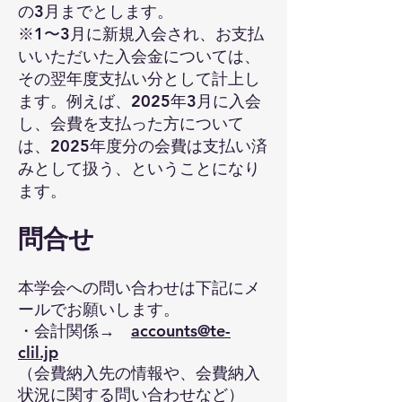
9月20日(土)に対面およびオンライン
の3月までとします。
で行われました、第50回J-CLIL 例会
※1〜3月に新規入会され、お支払
のレポートを掲載しました。
いいただいた入会金については、
その翌年度支払い分として計上し
詳細
ます。例えば、2025年3月に入会
し、会費を支払った方について
は、2025年度分の会費は支払い済
みとして扱う、ということになり
ます。
問合せ
本学会への問い合わせは下記にメ
ールでお願いします。
・会計関係→
accounts@te-
2025/9/28
clil.jp
9月27日(土)に大妻中学高等学校にて
（会費納入先の情報や、会費納入
実施しました、第17回中高部会研究
状況に関する問い合わせなど）
会のレポートを掲載しました。