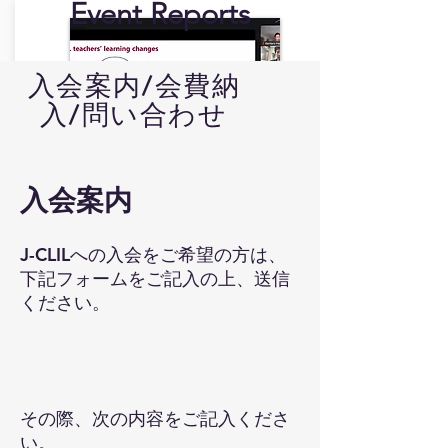
Event Reports
入会案内/会費納
入/問い合わせ
入会案内
2026/3/3
2月28日(土)にオンラインで行われま
した、
日本人学校CLIL研修事業 プ
J-CLILへの入会をご希望の方は、
ノンペン日本人学校オンライン公開
下記フォームをご記入の上、送信
研究授業を
掲載しました。
ください。
詳細
その際、次の内容をご記入くださ
い。