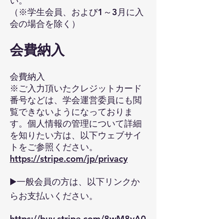
い。
（※学生会員、および1～3月に入
会の場合を除く）
会費納入
2026/2/16
12月20日(土)に対面で行われまし
会費納入
た、
Primary and Secondary（小中
※ご入力頂いたクレジットカード
部会） ワークショップ
レポートを掲
番号などは、学会運営委員にも閲
載しました。
覧できないようになっておりま
す。個人情報の管理について詳細
詳細
を知りたい方は、以下ウェブサイ
トをご参照ください。
https://stripe.com/jp/privacy
▶️一般会員の方は、以下リンクか
らお支払いください。
https://buy.stripe.com/8wM8yA0