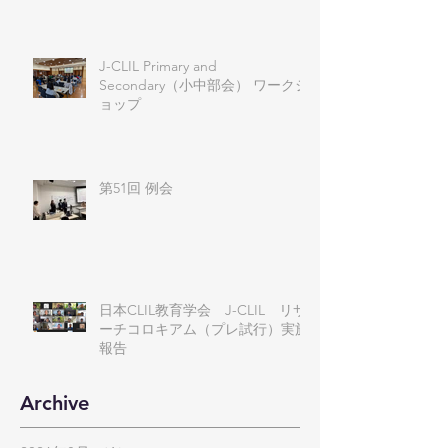
J-CLIL Primary and
Secondary（小中部会） ワークシ
ョップ
第51回 例会
日本CLIL教育学会 J-CLIL リサ
ーチコロキアム（プレ試行）実施
報告
Archive