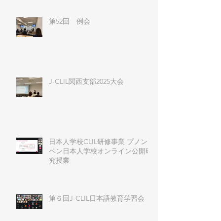
第52回 例会
J-CLIL関西支部2025大会
日本人学校CLIL研修事業 プノン
ペン日本人学校オンライン公開研
究授業
第６回J-CLIL日本語教育学習会