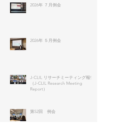
2026年 ７月例会
2026年 ５月例会
J-CLIL リサーチミーティング報告
（J-CLIL Research Meeting
Report）
第52回 例会