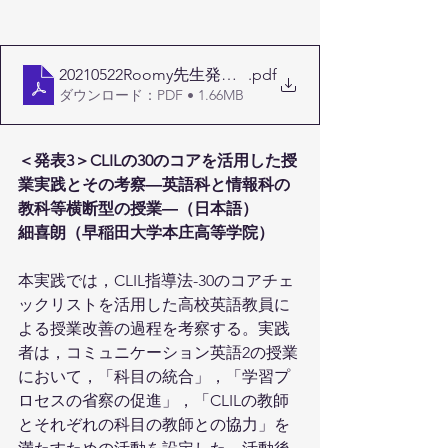
20210522Roomy先生発表資料
.pdf
ダウンロード：PDF • 1.66MB
＜発表3＞CLILの30のコアを活用した授
業実践とその考察―英語科と情報科の
教科等横断型の授業―（日本語）
細喜朗（早稲田大学本庄高等学院）
本実践では，CLIL指導法-30のコアチェ
ックリストを活用した高校英語教員に
よる授業改善の過程を考察する。実践
者は，コミュニケーション英語2の授業
において，「科目の統合」，「学習プ
ロセスの省察の促進」，「CLILの教師
とそれぞれの科目の教師との協力」を