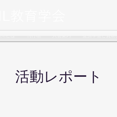
CLILとは
刊行物
入会案内
提携学会と賛助
​活動レポート