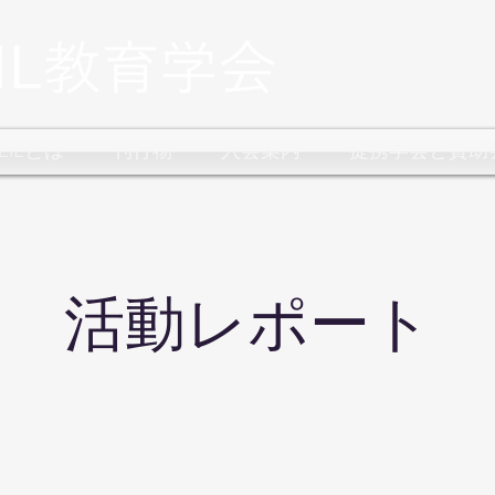
CLILとは
刊行物
入会案内
提携学会と賛助
​活動レポート