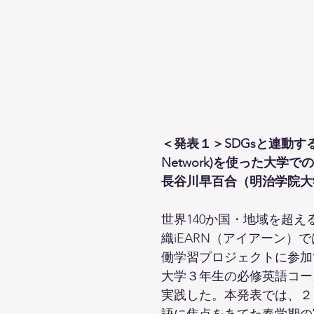
＜発表１＞SDGsと連動するiEARN (
Network)を使った大学でのC
長谷川早百合（明治学院大
世界140か国・地域を超
織iEARN（アイアーン）
働学習プロジェクトに参加
大学３年生の必修英語コー
実践した。本発表では、２
語に焦点をあてた春学期の