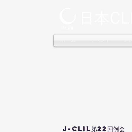
ホーム
イベント
J-
J-CLIL第22回例会