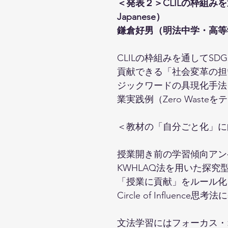
＜発表２＞CLILの枠組みを
Japanese）
鎌倉好男（明法中学・高等
CLILの枠組みを通してS
貢献できる「社会変革の担
ジックワードの具現化手法
業実践例（Zero Wasteを
＜教材の「自分ごと化」に
授業開き前の学習傾向アン
KWHLAQ法を用いた探究
「授業に貢献」をルール化
Circle of Influen
文法学習にはフォーカス・