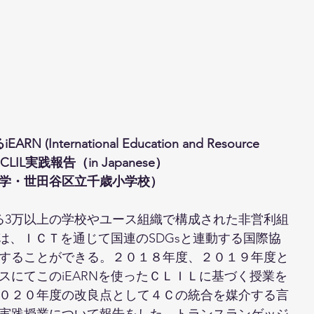
International Education and Resource 
LIL実践報告（in Japanese）
学・世田谷区立千歳小学校）
える3万以上の学校やユース組織で構成された非営利組
では、ＩＣＴを通じて国連のSDGsと連動する国際協
することができる。２０１８年度、２０１９年度と
スにてこのiEARNを使ったＣＬＩＬに基づく授業を
０２０年度の改良点として４Ｃの統合を媒介する言
実践授業について報告をした。トランスランゲッジ