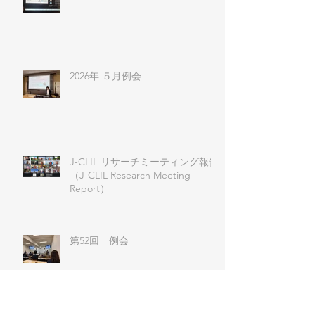
2026年 ５月例会
J-CLIL リサーチミーティング報告
（J-CLIL Research Meeting
Report）
第52回 例会