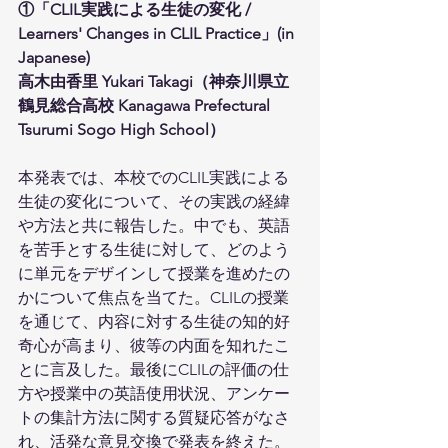
①「CLIL実践による生徒の変化 / 
Learners' Changes in CLIL Practice」(in 
Japanese)
高木由香里 Yukari Takagi（神奈川県立
鶴見総合高校 Kanagawa Prefectural 
Tsurumi Sogo High School）
本発表では、本校でのCLIL実践による
生徒の変化について、その実践の経緯
や方法と共に報告した。中でも、英語
を苦手とする生徒に対して、どのよう
に単元をデザインして授業を進めたの
かについて焦点を当てた。CLILの授業
を通じて、内容に対する生徒の知的好
奇心が高まり、彼等の内面を知れたこ
とに言及した。最後にCLILの評価の仕
方や授業中の英語使用状況、アンケー
トの集計方法に関する質疑応答がなさ
れ、活発な意見交換で発表を終えた。