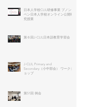
日本人学校CLIL研修事業 プノン
ペン日本人学校オンライン公開研
究授業
第６回J-CLIL日本語教育学習会
J-CLIL Primary and
Secondary（小中部会） ワークシ
ョップ
第51回 例会