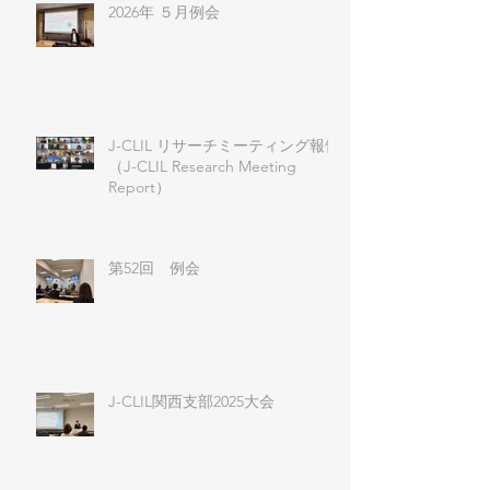
2026年 ５月例会
J-CLIL リサーチミーティング報告
（J-CLIL Research Meeting
Report）
第52回 例会
J-CLIL関西支部2025大会