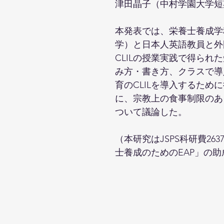
津田晶子（中村学園大学短
本発表では、栄養士養成学
学）と日本人英語教員と外
CLILの授業実践で得ら
み方・書き方、クラスで導
育のCLILを導入するた
に、宗教上の食事制限のあ
ついて議論した。
（本研究はJSPS科研費26
士養成のためのEAP」の