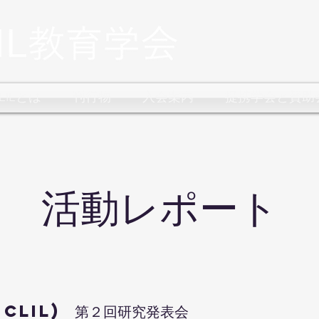
CLILとは
刊行物
入会案内
提携学会と賛助
​活動レポート
-CLIL) 第２回研究発表会