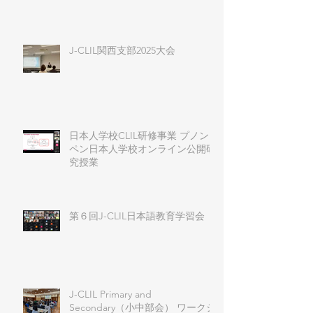
J-CLIL関西支部2025大会
日本人学校CLIL研修事業 プノン
ペン日本人学校オンライン公開研
究授業
第６回J-CLIL日本語教育学習会
J-CLIL Primary and
Secondary（小中部会） ワークシ