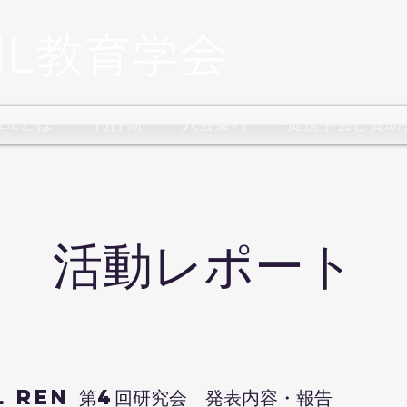
CLILとは
刊行物
入会案内
提携学会と賛助
​活動レポート
IL ReN 第4回研究会 発表内容・報告