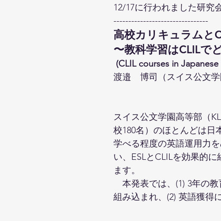
12/17に行われました研
--------------------------------
高校カリキュラムとCL
〜教科学習はCLIL
 (CLIL courses in Japanes
渡邉　博司（スイス公文学
スイス公文学園高等部（K
校180名）のほとんどは
学べる程度の英語運用力を
い、ESLとCLILを効果
ます。
　本発表では、(1) 3年
組み込まれ、(2) 英語獲