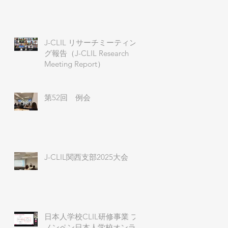
J-CLIL リサーチミーティン
グ報告（J-CLIL Research
Meeting Report）
第52回 例会
J-CLIL関西支部2025大会
日本人学校CLIL研修事業 プ
ノンペン日本人学校オンラ