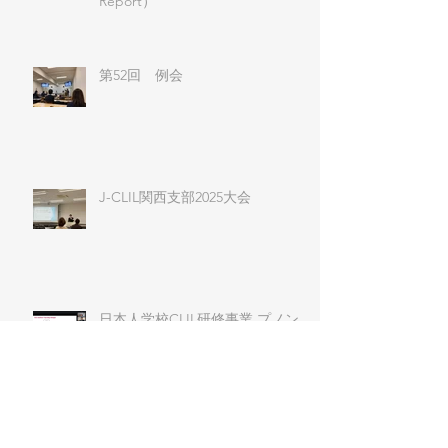
Report）
第52回 例会
J-CLIL関西支部2025大会
日本人学校CLIL研修事業 プノン
ペン日本人学校オンライン公開研
究授業
第６回J-CLIL日本語教育学習会