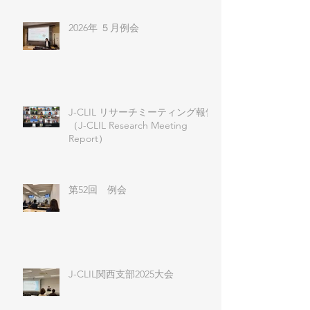
2026年 ５月例会
J-CLIL リサーチミーティング報告
（J-CLIL Research Meeting
Report）
第52回 例会
J-CLIL関西支部2025大会