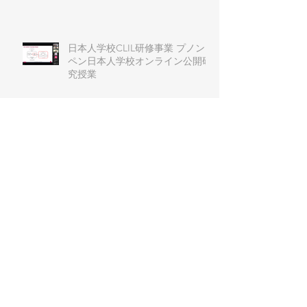
日本人学校CLIL研修事業 プノン
ペン日本人学校オンライン公開研
究授業
第６回J-CLIL日本語教育学習会
J-CLIL Primary and
Secondary（小中部会） ワークシ
ョップ
第51回 例会