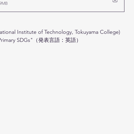
9MB
nstitute of Technology, Tokuyama College)
 CLIL Primary SDGs"（発表言語：英語）