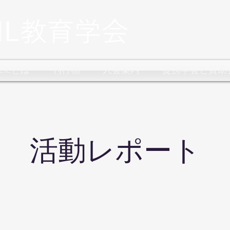
CLILとは
刊行物
入会案内
提携学会と賛助
​活動レポート