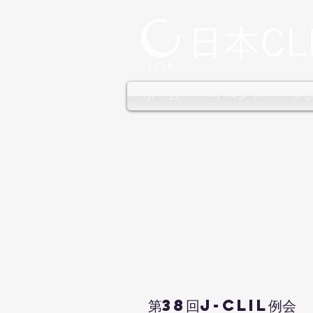
ホーム
イベント
J-
第38回J-CLIL例会