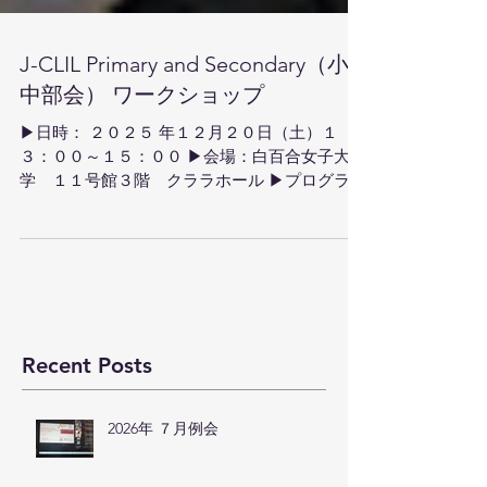
J-CLIL Primary and Secondary（小
中部会） ワークショップ
▶日時： ２０２５ 年１２⽉２０⽇（土）１
３：００～１５：００ ▶会場：白百合女子大
学 １１号館３階 クララホール ▶プログラム
1. 開会挨拶（坂本ひとみ・白百合女子大学・J-
CLIL小中部会副部長） 2. 講師紹介（柏木賀津
子・四天王寺大学・J-CLIL会長） 3. CLIL授業実
践ワークショップ（伊藤由紀子・大阪成蹊大
学・J-CLIL関西支部部長） 4. 休憩 5. 講師と参
加者によるディスカッション 6. 閉会挨拶 (坂本
ひとみ） ▶概要 はじめに、J-CLIL小中副部
Recent Posts
会長の坂本ひとみ先生（白百合女子大学）から
開会の挨拶がありました。 次に、J-CLIL会長の
柏木賀津子先生（四天王寺大学）より、今回の
2026年 ７月例会
ワークショップ講師で、J-CLIL関西支部部長で