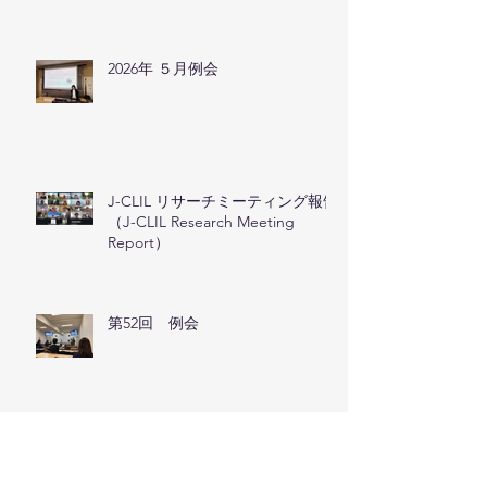
もある伊藤由紀子先生（大阪成蹊大学）の紹介
がありました。 その後ワークショップに移り、
「外国語科授業における日本の伝統工芸CLILの
提案」と題し、これまで伊藤先生が中学校英語
2026年 ５月例会
科で行ってきた日本の伝統工芸CLILの紹介があ
りました。和紙のちぎり絵をつくろう、隈取マ
スクをつくろう、和ろうそくを描こ
J-CLIL リサーチミーティング報告
（J-CLIL Research Meeting
Report）
第52回 例会